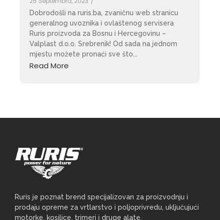
25 Septembra, 2023
/
Dobrodošli na ruris.ba, zvaničnu web stranicu
generalnog uvoznika i ovlaštenog servisera
Ruris proizvoda za Bosnu i Hercegovinu –
Valplast d.o.o. Srebrenik! Od sada na jednom
mjestu možete pronaći sve što...
Read More
Ruris je poznat brend specijalizovan za proizvodnju i
prodaju opreme za vrtlarstvo i poljoprivredu, uključujući
motorke, kosilice, trimeri i druge alate.