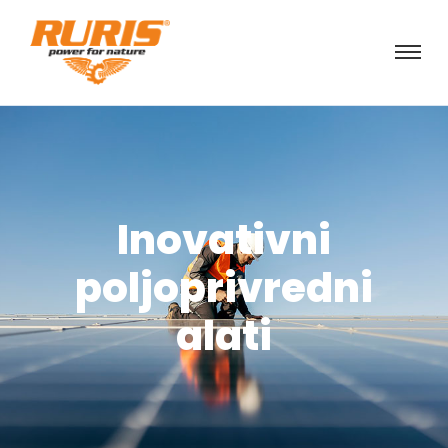
Inovativni
poljoprivredni
alati