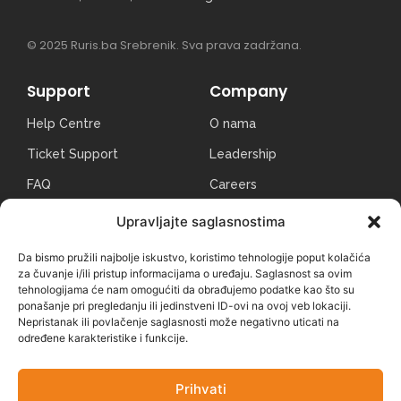
© 2025 Ruris.ba Srebrenik. Sva prava zadržana.
Support
Company
Help Centre
O nama
Ticket Support
Leadership
FAQ
Careers
Contact Us
News & Articles
Upravljajte saglasnostima
Community
Legal Notices
Da bismo pružili najbolje iskustvo, koristimo tehnologije poput kolačića
za čuvanje i/ili pristup informacijama o uređaju. Saglasnost sa ovim
tehnologijama će nam omogućiti da obrađujemo podatke kao što su
Uvoznik i serviser za BIH
ponašanje pri pregledanju ili jedinstveni ID-ovi na ovoj veb lokaciji.
Nepristanak ili povlačenje saglasnosti može negativno uticati na
određene karakteristike i funkcije.
Prihvati