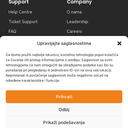
Support
Company
Help Centre
O nama
Ticket Support
Leadership
FAQ
Careers
Contact Us
News & Articles
Upravljajte saglasnostima
Community
Legal Notices
Da bismo pružili najbolje iskustvo, koristimo tehnologije poput kolačića
za čuvanje i/ili pristup informacijama o uređaju. Saglasnost sa ovim
tehnologijama će nam omogućiti da obrađujemo podatke kao što su
Uvoznik i serviser za BIH
ponašanje pri pregledanju ili jedinstveni ID-ovi na ovoj veb lokaciji.
Nepristanak ili povlačenje saglasnosti može negativno uticati na
određene karakteristike i funkcije.
Prihvati
Duboki Potok bb, Srebrenik
Odbij
valplast.doo@gmail.com
Prikaži podešavanja
+387 35 699 004