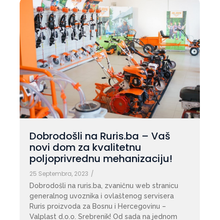
Dobrodošli na Ruris.ba – Vaš
novi dom za kvalitetnu
poljoprivrednu mehanizaciju!
25 Septembra, 2023
/
Dobrodošli na ruris.ba, zvaničnu web stranicu
generalnog uvoznika i ovlaštenog servisera
Ruris proizvoda za Bosnu i Hercegovinu –
Valplast d.o.o. Srebrenik! Od sada na jednom